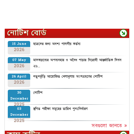
নোটিশ বোর্ড
ছাত্রদের জন্য অবশ্য পালনীয় কর্তব্য
15 June
2026
মাদকদ্রব্যের অপব্যবহার ও অবৈধ পাচার বিরোধী আন্তর্জাতিক দিবস
07 May
2026
২৬...
নতুনকুঁড়ি আয়োজিত খেলাধুলায় অংশগ্রহণের নোটিশ
26 April
2026
নোটিশ
30
December
2025
স্থগিত পরীক্ষা সমূহের তারিখ পুনঃনির্ধারণ
03
December
2025
সবগুলো জানতে »