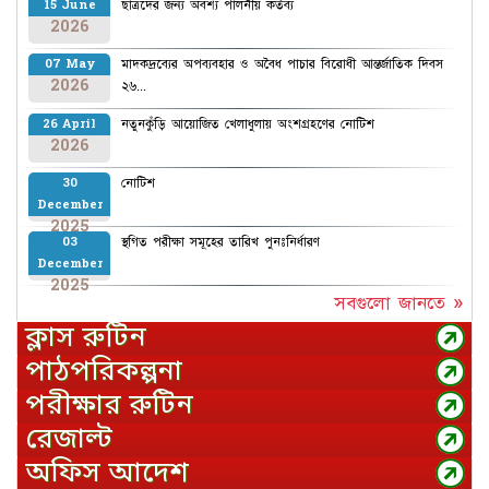
ছাত্রদের জন্য অবশ্য পালনীয় কর্তব্য
15 June
2026
মাদকদ্রব্যের অপব্যবহার ও অবৈধ পাচার বিরোধী আন্তর্জাতিক দিবস
07 May
2026
২৬...
নতুনকুঁড়ি আয়োজিত খেলাধুলায় অংশগ্রহণের নোটিশ
26 April
2026
নোটিশ
30
December
2025
স্থগিত পরীক্ষা সমূহের তারিখ পুনঃনির্ধারণ
03
December
2025
সবগুলো জানতে »
ক্লাস রুটিন
পাঠপরিকল্পনা
পরীক্ষার রুটিন
রেজাল্ট
অফিস আদেশ