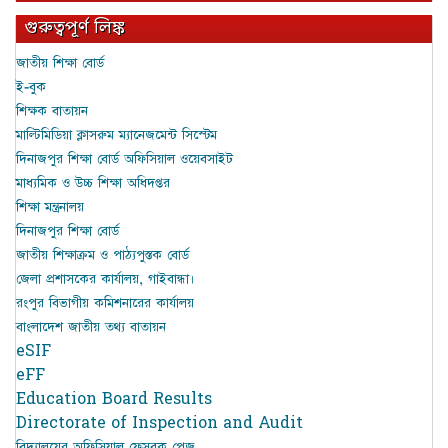
গুরুত্বপূর্ণ লিঙ্ক
জাতীয় শিক্ষা বোর্ড
ই-বুক
শিক্ষক বাতায়ন
মাল্টিমিডিয়া ক্লাসরুম ম্যানেজমেন্ট সিস্টেম
দিনাজপুর শিক্ষা বোর্ড অফিসিয়াল ওয়েবসাইট
মাধ্যমিক ও উচ্চ শিক্ষা অধিদপ্তর
শিক্ষা মন্ত্রনালয়
দিনাজপুর শিক্ষা বোর্ড
জাতীয় শিক্ষাক্রম ও পাঠ্যপুস্তক বোর্ড
জেলা প্রশাসকের কার্যালয়, গাইবান্ধা।
রংপুর বিভাগীয় কমিশনারের কার্যালয়
বাংলাদেশ জাতীয় তথ্য বাতায়ন
eSIF
eFF
Education Board Results
Directorate of Inspection and Audit
বিদ্যালয়ের অফিসিয়াল ফেসবুক পেজ