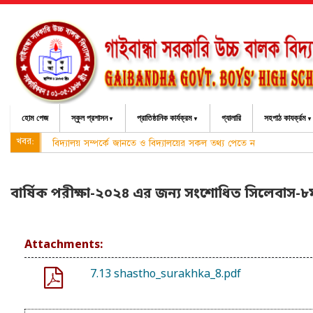
হোম পেজ
স্কুল প্রশাসন
প্রাতিষ্ঠানিক কার্যক্রম
গ্যালারি
সহপাঠ কাযর্ক্রম
খবর:
বিদ্যালয় সম্পর্কে জানতে ও বিদ্যালয়ের সকল তথ্য পেতে নিয়মিত বিদ্যালয়ে
বার্ষিক পরীক্ষা-২০২৪ এর জন্য সংশোধিত সিলেবাস-৮ম 
Attachments:
7.13 shastho_surakhka_8.pdf