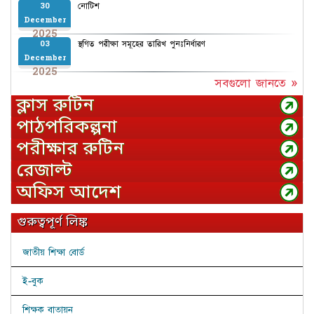
নোটিশ
30
December
2025
স্থগিত পরীক্ষা সমূহের তারিখ পুনঃনির্ধারণ
03
December
2025
সবগুলো জানতে »
ক্লাস রুটিন
পাঠপরিকল্পনা
পরীক্ষার রুটিন
রেজাল্ট
অফিস আদেশ
গুরুত্বপূর্ণ লিঙ্ক
জাতীয় শিক্ষা বোর্ড
ই-বুক
শিক্ষক বাতায়ন