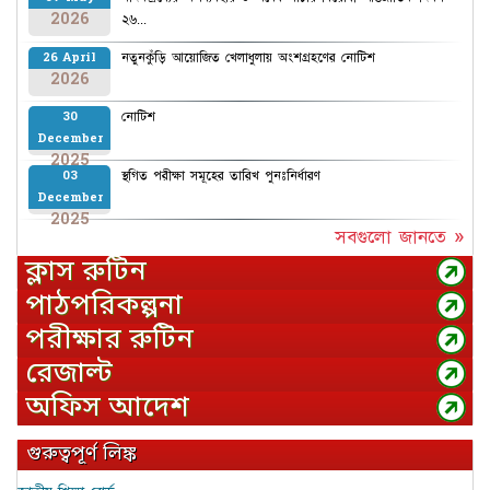
2026
২৬...
নতুনকুঁড়ি আয়োজিত খেলাধুলায় অংশগ্রহণের নোটিশ
26 April
2026
নোটিশ
30
December
2025
স্থগিত পরীক্ষা সমূহের তারিখ পুনঃনির্ধারণ
03
December
2025
সবগুলো জানতে »
ক্লাস রুটিন
পাঠপরিকল্পনা
পরীক্ষার রুটিন
রেজাল্ট
অফিস আদেশ
গুরুত্বপূর্ণ লিঙ্ক