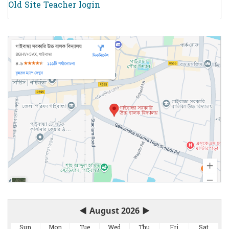
Old Site Teacher login
◀
August 2026
▶
Sun
Mon
Tue
Wed
Thu
Fri
Sat