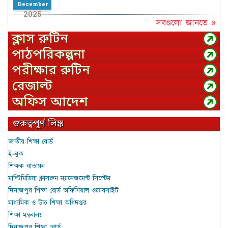
December
2025
সবগুলো জানতে »
ক্লাস রুটিন
পাঠপরিকল্পনা
পরীক্ষার রুটিন
রেজাল্ট
অফিস আদেশ
গুরুত্বপূর্ণ লিঙ্ক
জাতীয় শিক্ষা বোর্ড
ই-বুক
শিক্ষক বাতায়ন
মাল্টিমিডিয়া ক্লাসরুম ম্যানেজমেন্ট সিস্টেম
দিনাজপুর শিক্ষা বোর্ড অফিসিয়াল ওয়েবসাইট
মাধ্যমিক ও উচ্চ শিক্ষা অধিদপ্তর
শিক্ষা মন্ত্রনালয়
দিনাজপুর শিক্ষা বোর্ড