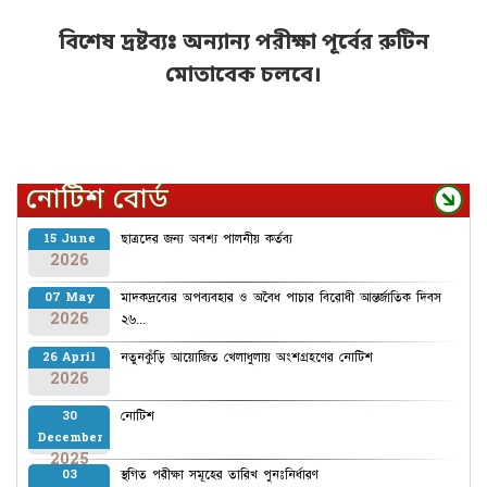
বিশেষ দ্রষ্টব্যঃ অন্যান্য পরীক্ষা পূর্বের রুটিন
মোতাবেক চলবে।
নোটিশ বোর্ড
ছাত্রদের জন্য অবশ্য পালনীয় কর্তব্য
15 June
2026
মাদকদ্রব্যের অপব্যবহার ও অবৈধ পাচার বিরোধী আন্তর্জাতিক দিবস
07 May
2026
২৬...
নতুনকুঁড়ি আয়োজিত খেলাধুলায় অংশগ্রহণের নোটিশ
26 April
2026
নোটিশ
30
December
2025
স্থগিত পরীক্ষা সমূহের তারিখ পুনঃনির্ধারণ
03