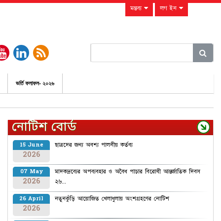
মন্তব্য
লগ ইন
ভর্তি ফলাফল- ২০২৬
নোটিশ বোর্ড
ছাত্রদের জন্য অবশ্য পালনীয় কর্তব্য
15 June
2026
মাদকদ্রব্যের অপব্যবহার ও অবৈধ পাচার বিরোধী আন্তর্জাতিক দিবস
07 May
2026
২৬...
নতুনকুঁড়ি আয়োজিত খেলাধুলায় অংশগ্রহণের নোটিশ
26 April
2026