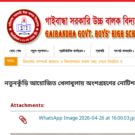
হোম পেজ
স্কুল প্রশাসন
প্রাতিষ্ঠানিক কার্যক্রম
গ্যালারি
সহপাঠ কাযর্ক্রম
খবর:
বিদ্যালয় সম্পর্কে জানতে ও বিদ্যালয়ের সকল তথ্য পেতে নিয়মিত বিদ্যালয়
নতুনকুঁড়ি আয়োজিত খেলাধুলায় অংশগ্রহণের নোটিশ
Attachments:
WhatsApp Image 2026-04-26 at 16.00.03.j