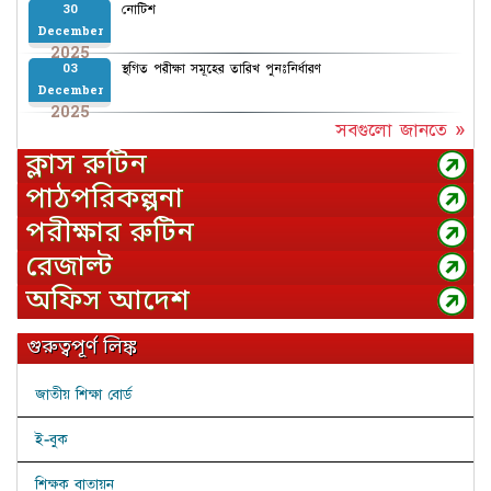
নোটিশ
30
December
2025
স্থগিত পরীক্ষা সমূহের তারিখ পুনঃনির্ধারণ
03
December
2025
সবগুলো জানতে »
ক্লাস রুটিন
পাঠপরিকল্পনা
পরীক্ষার রুটিন
রেজাল্ট
অফিস আদেশ
গুরুত্বপূর্ণ লিঙ্ক
জাতীয় শিক্ষা বোর্ড
ই-বুক
শিক্ষক বাতায়ন