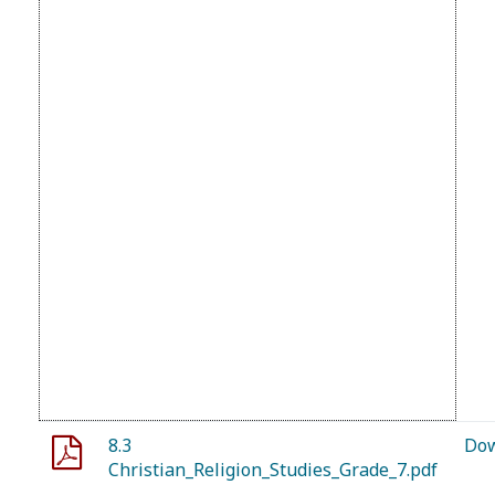
8.3
Do
Christian_Religion_Studies_Grade_7.pdf