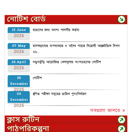
নোটিশ বোর্ড
ছাত্রদের জন্য অবশ্য পালনীয় কর্তব্য
15 June
2026
মাদকদ্রব্যের অপব্যবহার ও অবৈধ পাচার বিরোধী আন্তর্জাতিক দিবস
07 May
2026
২৬...
নতুনকুঁড়ি আয়োজিত খেলাধুলায় অংশগ্রহণের নোটিশ
26 April
2026
নোটিশ
30
December
2025
স্থগিত পরীক্ষা সমূহের তারিখ পুনঃনির্ধারণ
03
December
2025
সবগুলো জানতে »
ক্লাস রুটিন
পাঠপরিকল্পনা