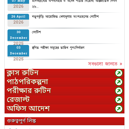
মাদকদ্রব্যের অপব্যবহার ও অবৈধ পাচার বিরোধী আন্তর্জাতিক দিবস
07 May
2026
২৬...
নতুনকুঁড়ি আয়োজিত খেলাধুলায় অংশগ্রহণের নোটিশ
26 April
2026
নোটিশ
30
December
2025
স্থগিত পরীক্ষা সমূহের তারিখ পুনঃনির্ধারণ
03
December
2025
সবগুলো জানতে »
ক্লাস রুটিন
পাঠপরিকল্পনা
পরীক্ষার রুটিন
রেজাল্ট
অফিস আদেশ
গুরুত্বপূর্ণ লিঙ্ক