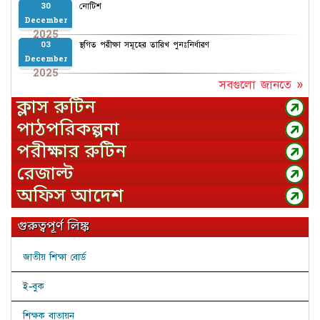
নোটিশ
30
December
2025
স্থগিত পরীক্ষা সমূহের তারিখ পুনঃনির্ধারণ
03
December
2025
সবগুলো জানতে »
ক্লাস রুটিন
পাঠপরিকল্পনা
পরীক্ষার রুটিন
রেজাল্ট
অফিস আদেশ
গুরুত্বপূর্ণ লিঙ্ক
জাতীয় শিক্ষা বোর্ড
ই-বুক
শিক্ষক বাতায়ন