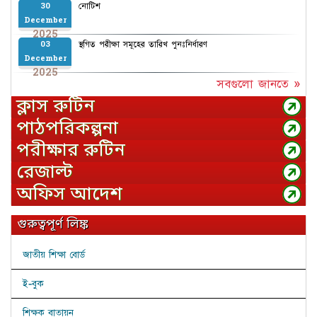
নোটিশ
30
December
2025
স্থগিত পরীক্ষা সমূহের তারিখ পুনঃনির্ধারণ
03
December
2025
সবগুলো জানতে »
ক্লাস রুটিন
পাঠপরিকল্পনা
পরীক্ষার রুটিন
রেজাল্ট
অফিস আদেশ
গুরুত্বপূর্ণ লিঙ্ক
জাতীয় শিক্ষা বোর্ড
ই-বুক
শিক্ষক বাতায়ন