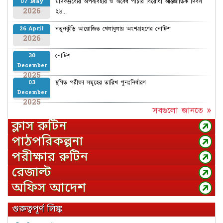
মাদকদ্রব্যের অপব্যবহার ও অবৈধ পাচার বিরোধী আন্তর্জাতিক দিবস
07 May
2026
২৬...
নতুনকুঁড়ি আয়োজিত খেলাধুলায় অংশগ্রহণের নোটিশ
26 April
2026
নোটিশ
30
December
2025
স্থগিত পরীক্ষা সমূহের তারিখ পুনঃনির্ধারণ
03
December
2025
সবগুলো জানতে »
ক্লাস রুটিন
পাঠপরিকল্পনা
পরীক্ষার রুটিন
রেজাল্ট
অফিস আদেশ
গুরুত্বপূর্ণ লিঙ্ক